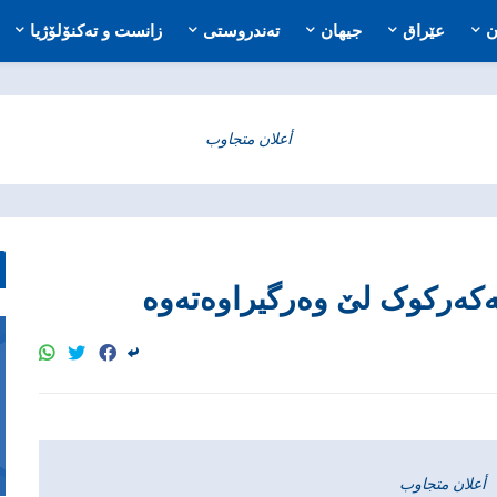
ن
عێراق
جیهان
تەندروستی
زانست و تەکنۆلۆژیا
أعلان متجاوب
أعلان متجاوب