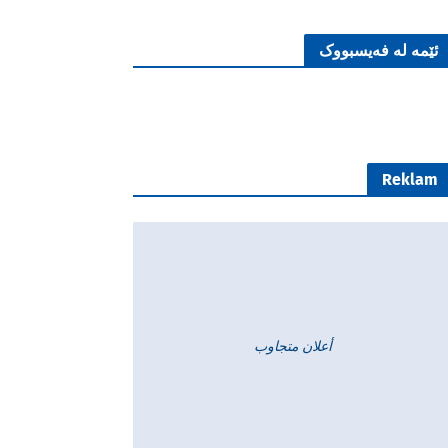
ئێمە لە فەیسبووک
Reklam
أعلان متجاوب