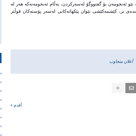
ێو ئەنجومەن بۆ گفتووگۆ لەسەرکردن، بەڵام ئەنجومەنەکە هەر لە
دەی تر، کێشمەکێشی نێوان پێکهاتەکانی لەسەر پۆستەکان قوڵتر
أعلان متجاوب
أقدم