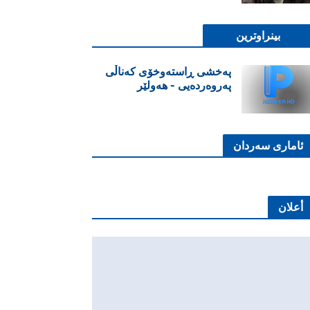
بینراوترین
پەخشی ڕاستەوخۆی کەناڵی
پەروەردەیی - هەولێر
ئاماری سەردان
أعلان