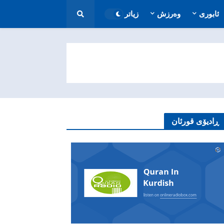
ئابوری
وەرزش
زیاتر
ڕادیۆی قورئان