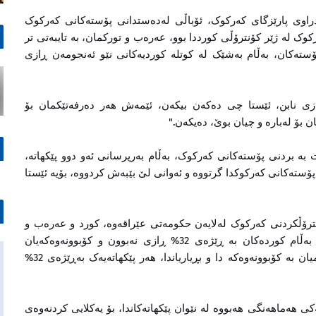
راوی پارێزگای کەرکوک، ئۆباڵی لەدەستدانی پۆستەکانی کەرکوک
وک لە ژێر کۆنترۆڵی کورددا بوو، عەرەب و تورکمان، بە تایبەتی تر
ۆستەکان، بەڵام بەشێک لە کوتلە کوردیەکانی نێو ئەنجومەن ڕازی
ازی نابن، ئێستا چی دەکەن بیکەن، ئێمەش هەر دەرفەتێکمان بۆ
 بۆ لەبارە و چیان بوێ، دەیکەن."
بە بردنی پۆستەکانی کەرکوک، بەڵام بەرپرسانی ئەو دوو پێکهاتە،
ۆستەکانی کەرکوکدا گرتووە و ئەوانی لێ بێبەش کردووە، بۆیە ئێستا
ترۆڵکردنی کەرکوک لەلایەن حکومەتی عێراقەوە، کورد و عەرەب و
تورکمان، کۆبوونەتەوە بۆ دابەشکردنی پۆستەکان، بەڵام کوردەکان بە ڕێژەی 32% ڕازی نەبوون و کۆبوونەوەکەیان
جێهێشتووە، وتی"دواتر عەرەب و تورکمان بەردەوامیان بە کۆبوونەوەکە دا و بڕیاریاندا، هەر پێکهاتەیەک بەڕێژەی 32%
کی هەماهەنگی هەبووە لە نێوان پێکهاتەکاندا، بۆ یەکلایی کردنەوەی