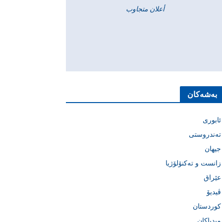
أعلان متجاوب
بەشەکان
ئابوری
تەندروستی
جیهان
زانست و تەکنۆلۆژیا
عێراق
ڤیدیۆ
کوردستان
میدیاکان