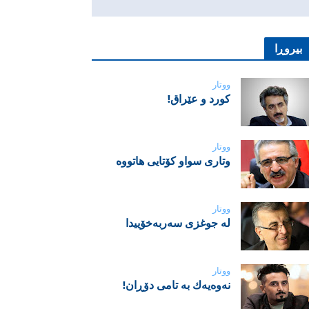
بیروڕا
ووتار
‌كورد و عێراق!
ووتار
‌وتاری سواو کۆتایی هاتووە
ووتار
لە جوغزی سەربەخۆییدا
ووتار
نه‌وه‌یه‌ك به‌ تامی دۆڕان!