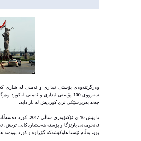
وەرگرتنەوەی پۆستی ئیداری و ئەمنی لە شاری کەرک
سەرووی 100 پۆستی ئیداری و ئەمنی لەکورد
چەند بەرپرسێکی تری کوردیش لە ئارادایە.
تا پێش 16 ی ئۆکتۆبەر
ئەنجومەنی پارێزگا و پۆستە هەستیارەکانی تریش، تە
بوو، بەڵام ئێستا هاوکێشەکە گۆڕاوە و کورد بووەتە هێز