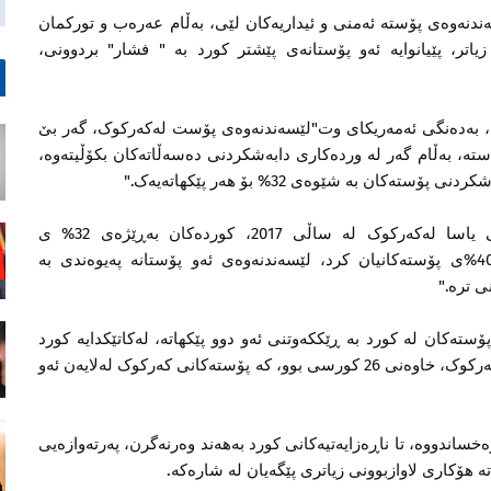
ەندنەوەی پۆستە ئەمنی و ئیداریەکان لێی، بەڵام عەرەب و تورکمان
اتر، پێیانوایە ئەو پۆستانەی پێشتر کورد بە " فشار" بردوونی،
، بەدەنگی ئەمەریکای وت"لێسەندنەوەی پۆست لەکەرکوک، گەر بێ
ستە، بەڵام گەر لە وردەکاری دابەشکردنی دەسەڵاتەکان بکۆڵیتەوە،
ان بە شێوەی 32% بۆ هەر پێکهاتەیەک."
نەجات حسێن دەڵێت"دوای پرۆسەکانی سەپاندنی یاسا لەکەرکوک لە ساڵی 2017، کوردەکان بەڕێژەی 32% ی
پۆستەکانی کەرکوک ڕازی نەبوون، بەڵکو داوای 40%ی پۆستەکانیان کرد، لێسەندنەوەی ئەو پۆستانە پەیوەندی بە
ی ترە."
تەکان لە کورد بە ڕێککەوتنی ئەو دوو پێکهاتە، لەکاتێکدایە کورد
لەکۆی 41 کورسی ئەنجومەنی سڕکراوی پارێزگای کەرکوک، خاوەنی 26 کورسی بوو، کە پۆستەکانی کەرکوک لەلایەن ئەو
ساندووە، تا ناڕەزایەتیەکانی کورد بەهەند وەرنەگرن، پەرتەوازەیی
تە هۆکاری لاوازبوونی زیاتری پێگەیان لە شارەکە.