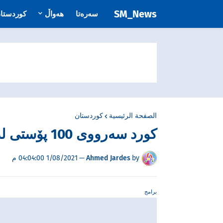
SM_News
سەرەتا
هەواڵ
کوردستا
الصفحة الرئيسية
کوردستان
کورد سەرووی 100 پۆستی لەکەرکوک لێ وەرگیراوەتەوە
by
Ahmed Jardes
—
1/08/2021 04:04:00 م
برامج