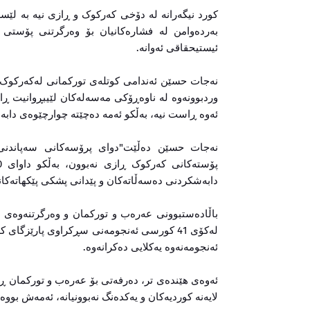
کورد نیگەرانە لە دۆخی کەرکوک و ڕازی نیە بە لێس
بەردەوامن لە فشارەکانیان بۆ وەرگرتنی پۆستی زی
ئیستیحقاقی ئەوانە.
نەجات حسێن ئەندامی کوتلەی تورکمانی لەکەرکوک
وردبوونەوە لە ناوەڕۆکی مەسەلەکان لێیبڕوانیت ڕا
ئەوە ڕاست نیە، بەڵکو ئەمە دەچێتە چوارچێوەی دابەشکردنی پۆستەک
دابەشکردنی دەسەڵاتەکان و پێدانی پشکی پێکهاتەکان
باڵادەستبوونی عەرەب و تورکمان و وەرگرتنەوەی پۆس
ئەنجومەنەوە یەکلایی دەکرانەوە.
ئەوەی هێندەی تر، دەرفەتی بۆ عەرەب و تورکمان ڕەخ
لایەنە کوردیەکان و یەکدەنگ نەبوونیانە، ئەمەش بووە