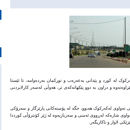
وک لە کورد و پێدانی بەعەرەب و تورکمان بەردەوامە، تا ئێستا
 وەرگێراوەتەوە و دراون بە دوو پێکهاتەکەی تر، هەوڵی لەسەر کارلابردنی
ی ساڵی 2017، کورد دەسەڵاتی تەواوی لەکەرکوک هەبوو، جگە لە پۆستەکانی پارێزگار و سەرۆکی
واوی شارەکە لەڕووی ئەمنی و سەربازیەوە لە ژێر کۆنترۆڵی کورددا
ێکی لاواز و ناکاریگەر.