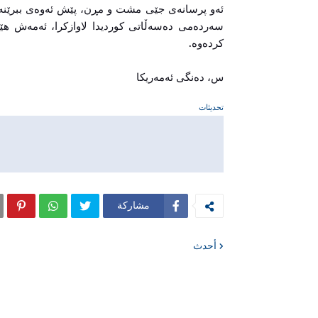
ئەو پرسانەی جێی مشت و مڕن، پێش ئەوەی ببرێنە ن
سەردەمی دەسەڵاتی کوردیدا لاوازکرا، ئەمەش هێن
کردەوە.
س، دەنگی ئەمەریکا
تحديثات
مشاركة
أحدث