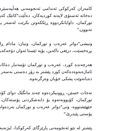
کامەران کەرکوکی ئەندامی ئەنجومەنی هەڵپەسێرد
دەخاتە ئەستۆی لایەنە کوردیەکان، دەڵێت"کاتێک کەرک
تورکمان، داوایانکردووە ڕێککەوتن بکرێت لەسەر پ
نەبوون."
وتیشی"دواتر عەرەب و تورکمان، وتیان: مادام ڕ
بڕەخسێت، درێغی ناکەین، بۆیە ئێستا ئەوان دۆخەکەیان
هەرچەندە کورد، عەرەب و تورکمان تۆمەتبار دەکات 
ئاماژەبەوەدەکەن کورد پێشتر بە زۆر دەستی بەسەر پ
دەیانەوێت پشکی خۆیان وەرگرنەوە.
نەجات حسێن، ڕوونیکردەوە چەند مانگێک دوای کۆن
پۆستی پێبدرێ."
پێشتر لە نێو ئەنجومەنی پارێزگای کەرکوکدا، لیژنەیە