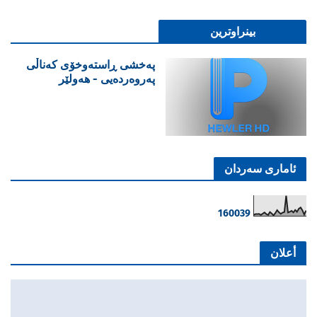
بینراوترین
پەخشی ڕاستەوخۆی کەناڵی
پەروەردەیی - هەولێر
ئاماری سەردان
1
6
0
0
3
9
أعلان