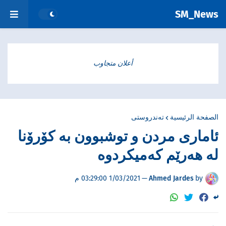
SM_News
أعلان متجاوب
الصفحة الرئيسية
تەندروستی
ئامارى مردن و توشبوون بە کۆرۆنا
لە هەرێم کەمیکردوە
by
Ahmed Jardes
—
1/03/2021 03:29:00 م