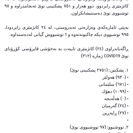
كاتژمێری رابردوو، دوو هەزار و ٧٥١ پشكنینی نوێ ئەنجامدراوە و ٩٧
توشبووی نوێ دەستنیشانكراون.
بەپێی ئامارەكەی وەزارەتی تەندروستی، لە ٢٤ كاتژمێری رابردودا،
٩٩٥ توشبووی دیكە چاكبونەتەوە و 1 توشبووش گیانی لەدەستداوە.
ڕاگەیاندراوی (٢٤) کاتژمێری تایبەت بە نەخۆشی ڤایرۆسی کۆڕۆنای
نوێ COVID19 ژمارە (٣١٢)
١. پشکنین: (٢٧٥١ پشکنینی نوێ)
• (٩٣٠) هەولێر
• (٦٧١) سلێمانی
• (١٠٩٩) دهۆك
• (٠) هەڵەبجە
• (٢٤) گەرمیان
• (٢٧) ڕاپەڕین
•
٢. تووشبوو: (٩٧ تووشبووی نوێ)