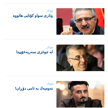
ووتار
‌وتاری سواو کۆتایی هاتووە
ووتار
لە جوغزی سەربەخۆییدا
ووتار
نه‌وه‌یه‌ك به‌ تامی دۆڕان!