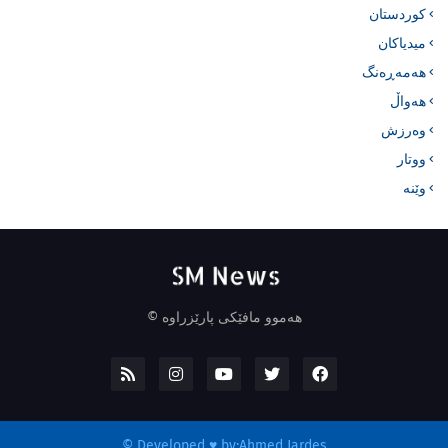
کوردستان
میدیاکان
هەمەڕەنگ
هەواڵ
وەرزش
ووتار
وێنە
هەموو مافێکی پارێزراوە ©
©
Developed ♥ by:
Ahmed Jardes