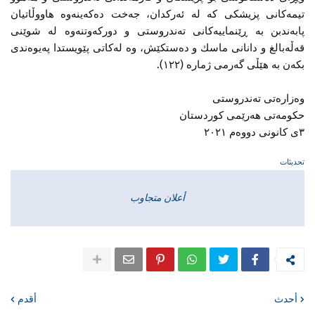
تیمەکانی پزیشکی کە لە ئەرکدان، جەخت دەکەینەوە هاووڵاتیان
پابەندبن بە ڕێنماییەکانی تەندروستی و دورکەوتنەوە لە شوێنی
قەڵەبالغ و دانانی ماسك و دەستکێش، وە لەکاتی پێویستدا پەیوەندی
بکەن بە هێڵی گەرمی ژمارە (١٢٢).
وەزارەتی تەندروستی
حکومەتی هەرێمی کوردستان
٣ی کانونی دووەم ٢٠٢١
تحديثات
أعلان متجاوب
أحدث
أقدم