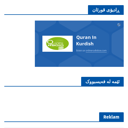
ڕادیۆی قورئان
ئێمە لە فەیسبووک
Reklam