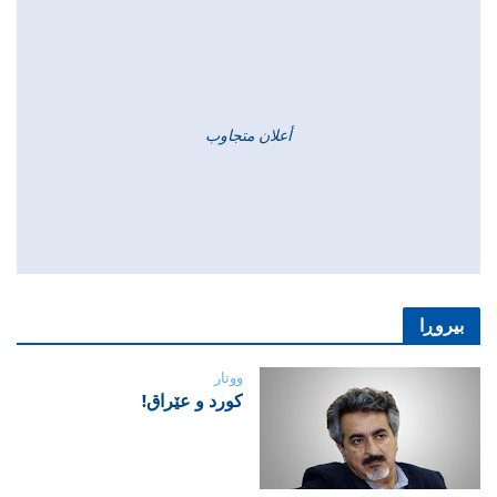
أعلان متجاوب
بیروڕا
ووتار
‌كورد و عێراق!