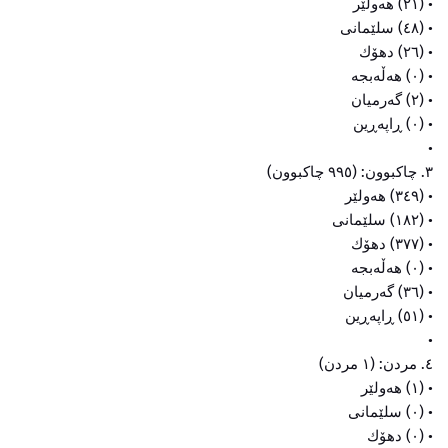
• (٢١) هەولێر
• (٤٨) سلێمانی
• (٢٦) دهۆك
• (٠) هەڵەبجە
• (٢) گەرمیان
• (٠) ڕاپەڕین
•
٣. چاکبوون: (٩٩٥ چاکبوون)
• (٣٤٩) هەولێر
• (١٨٢) سلێمانی
• (٣٧٧) دهۆك
• (٠) هەڵەبجە
• (٣٦) گەرمیان
• (٥١) ڕاپەڕین
•
٤. مردن: (١ مردن)
• (١) هەولێر
• (٠) سلێمانی
• (٠) دهۆك