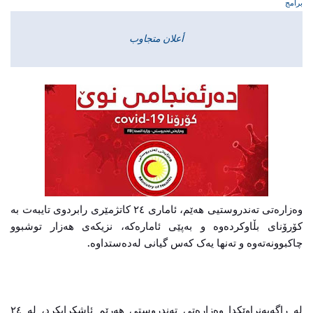
برامج
أعلان متجاوب
وەزارەتى تەندروستیی هەێم، ئامارى ٢٤ کاتژمێرى رابردوى تایبەت بە
کۆرۆناى بڵاوکردەوە و بەپێى ئامارەکە، نزیکەى هەزار توشبوو
چاکبوونەتەوە و تەنها یەک کەس گیانى لەدەستداوە.
لە راگەیەنراوێكدا وەزارەتی تەندروستی ھەرێم ئاشكرایكرد، لە ٢٤