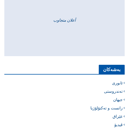
أعلان متجاوب
بەشەکان
ئابوری
تەندروستی
جیهان
زانست و تەکنۆلۆژیا
عێراق
ڤیدیۆ