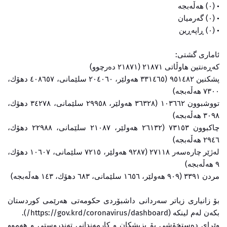
• (٠) هەڵەبجە
• (٠) گەرمیان
• (٠) ڕاپەڕین
ئاماری گشتی:
کەڕەنتین هاوڵاتی ٢١٨٧١ (٢١٨٧١ دەرچوو)
پشکنین ٩٥١٤٨٢ (٣٣١٤٦٥ هەولێر، ٢٠٤٠٦٠ سلێمانی، ٤٠٨٦٥٧ دهۆك،
٧٣٠٠ هەڵەبجە)
تووشبوون ١٠٣٦٦٢ (٣٦٣٢٨ هەولێر، ٢٩٩٥٨ سلێمانی، ٣٤٢٧٨ دهۆك،
٣٠٩٨ هەڵەبجە)
چاکبوون ٧٣١٥٣ (٢٦١٣٢ هەولێر، ٢١٠٨٧ سلێمانی، ٢٢٩٨٨ دهۆك،
٢٩٤٦ هەڵەبجە)
لەژێر چارەسەر ٢٧١١٨ (٩٢٨٧ هەولێر، ٧٢١٥ سلێمانی، ١٠٦٠٧ دهۆك،
٩ هەڵەبجە)
مردن ٣٣٩١ (٩٠٩ هەولێر، ١٦٥٦ سلێمانی، ٦٨٣ دهۆك، ١٤٣ هەڵەبجە)
بۆ زانیاری زیاتر سەردانی داشبۆردی حکومەتی هەرێمی کوردستان
بکەن لەم لینکە (https://gov.krd/coronavirus/dashboard/).
وێڕای دەستخۆشی بۆ پزیشکان و کارمەندانی تەندروستی و هەموو