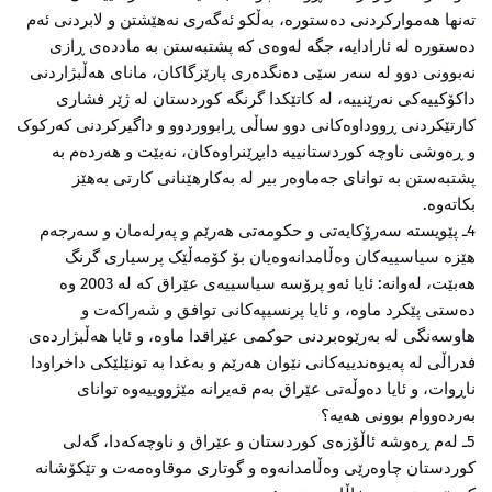
تەنها هەموارکردنی دەستورە، بەڵکو ئەگەری نەهێشتن و لابردنی ئەم
دەستورە لە ئارادایە، جگە لەوەی کە پشتبەستن بە ماددەی ڕازی
نەبوونی دوو لە سەر سێی دەنگدەری پارێزگاکان، مانای هەڵبژاردنی
داکۆکییەکی نەرێنییە، لە کاتێکدا گرنگە کوردستان لە ژێر فشاری
کارتێکردنی ڕووداوەکانی دوو ساڵی ڕابووردوو و داگیرکردنی کەرکوک
و ڕەوشی ناوچە کوردستانییە دابڕێنراوەکان، نەبێت و هەردەم بە
پشتبەستن بە توانای جەماوەر بیر لە بەکارهێنانی کارتی بەهێز
بکاتەوە.
4ـ پێویستە سەرۆکایەتی و حکومەتی هەرێم و پەرلەمان و سەرجەم
هێزە سیاسییەکان وەڵامدانەوەیان بۆ کۆمەڵێک پرسیاری گرنگ
هەبێت، لەوانە: ئایا ئەو پرۆسە سیاسییەی عێراق کە لە 2003 وە
دەستی پێکرد ماوە، و ئایا پرنسیپەکانی توافق و شەراکەت و
هاوسەنگی لە بەرێوەبردنی حوکمی عێراقدا ماوە، و ئایا هەڵبژاردەی
فدراڵی لە پەیوەندییەکانی نێوان هەرێم و بەغدا بە تونێلێکی داخراودا
ناڕوات، و ئایا دەوڵەتی عێراق بەم قەیرانە مێژووییەوە توانای
بەردەووام بوونی هەیە؟
5ـ لەم ڕەوشە ئاڵۆزەی کوردستان و عێراق و ناوچەکەدا، گەلی
کوردستان چاوەرێی وەڵامدانەوە و گوتاری موقاوەمەت و تێکۆشانە