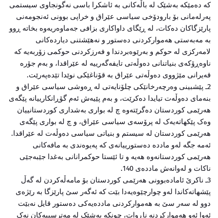
کە دەمێکە بەشێک لە باڵەکانی بە ئاشکرا باسی نەگونجاوی سیستمی
پەرلەمانی بۆ بارودۆخی سیاسی عێراق و خراپی بوونی ئەنجومەنی
پارێزگاکان دەکات، لە ڕێگای داواکاری بزافی جەماوەریەوە بخاتە ڕوو
بە مەبەستی هەموارکردنی دەستور و نەهێشتنی دیاردەکانی
لامەرکزی لە حوکم و بەرێوەبردندا و فەرزکردنی حوکمی زۆربەیە کە
ناوەڕۆکەی بنیاتنانی دەوڵەتی تایفەگەرییە لە عێراقدا، و بەم جۆرە
قەیرانی مێژووی دەوڵەتی عێراق بە قۆناغێکی نوێدا تێدەپەرێت.
2ـ پێشبینی وەرچەرخانێکی چلۆنایەتی لە ڕەوشی سیاسی عێراق و
بنەمای دەوڵەت تیایدا دەکرێت، و بەم پێیەش ئەم گۆڕانکارییانە پێگەی
هەرێمی کوردستان دەگرێتەوە چ لە بواری بەشداری کوردستانییان
وەک پێکهاتەیەک لە پرۆسەی سیاسی عێراق، و چ لە بواری پێگەی
هەرێمی کوردستان لە سیستم و بنیاتی سیاسی دەوڵەت لە عێراقدا.
ئەمە جگە لەو ماددە دەستورییانەی کە پەیوەندی بە مافەکانی
هەرێمی کوردستانەوە هەیە و تا ئێستا حوکمرانانی بەغدا جێبەجێی
ناکات و لەوانەش ماددەی 140.
3ـ ناکرێ ئامادەبوونی هەرێمی کوردستان بۆ مامەڵەکردن لە گەڵ
پێشهاتەکاندا لەو چوارچێوەیەدا بێت کە ئەگەر سێ پارێزگا بە رێژەی
دوو لە سەر سێ بە هەموارکردنی ماددەیەکی دەستور قایل نەبێت
ئەوا ئەو هەموارکردنە ناڕوات، چونکە بەشێک لە مەترسییەکان نەک