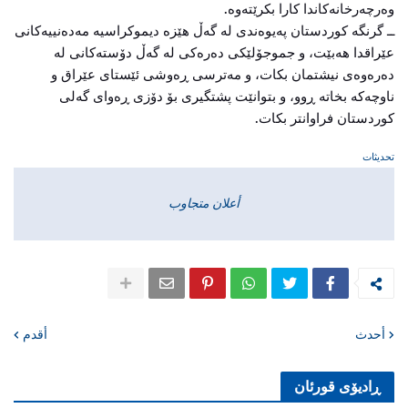
وەرچەرخانەکاندا کارا بکرێتەوە.
ــ گرنگە کوردستان پەیوەندی لە گەڵ هێزە دیموکراسیە مەدەنییەکانی
عێراقدا هەبێت، و جموجۆلێکی دەرەکی لە گەڵ دۆستەکانی لە
دەرەوەی نیشتمان بکات، و مەترسی ڕەوشی ئێستای عێراق و
ناوچەکە بخاتە ڕوو، و بتوانێت پشتگیری بۆ دۆزی ڕەوای گەلی
کوردستان فراوانتر بکات.
تحديثات
أعلان متجاوب
أحدث
أقدم
ڕادیۆی قورئان