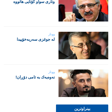
‌وتاری سواو کۆتایی هاتووە
ووتار
لە جوغزی سەربەخۆییدا
ووتار
نه‌وه‌یه‌ك به‌ تامی دۆڕان!
بینراوترین