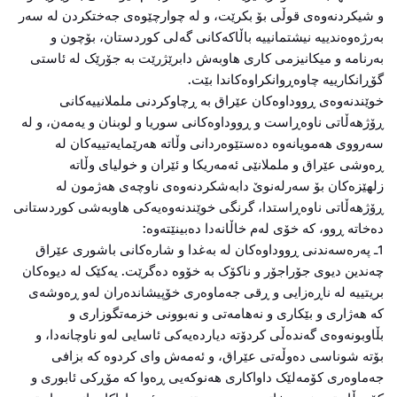
و شیکردنەوەی قوڵی بۆ بکرێت، و لە چوارچێوەی جەختکردن لە سەر
بەرژەوەندییە نیشتمانییە باڵاکەکانی گەلی کوردستان، بۆچون و
بەرنامە و میکانیزمی کاری هاوبەش دابرێژرێت بە جۆرێک لە ئاستی
گۆڕانکارییە چاوەڕوانکراوەکاندا بێت.
خوێندنەوەی ڕووداوەکان عێراق بە ڕچاوکردنی ململانییەکانی
ڕۆژهەڵاتی ناوەڕاست و ڕووداوەکانی سوریا و لوبنان و یەمەن، و لە
سەرووی هەمویانەوە دەستێوەردانی وڵاتە هەرێمایەتییەکان لە
ڕەوشی عێراق و ململانێی ئەمەریکا و ئێران و خولیای وڵاتە
زلهێزەکان بۆ سەرلەنوێ دابەشکردنەوەی ناوچەی هەژمون لە
ڕۆژهەڵاتی ناوەڕاستدا، گرنگی خوێندنەوەیەکی هاوبەشی کوردستانی
دەخاتە ڕوو، کە خۆی لەم خاڵانەدا دەبینێتەوە:
1ـ پەرەسەندنی ڕووداوەکان لە بەغدا و شارەکانی باشوری عێراق
چەندین دیوی جۆراجۆر و ناکۆک بە خۆوە دەگرێت. یەکێک لە دیوەکان
بریتییە لە ناڕەزایی و ڕقی جەماوەری خۆپیشاندەران لەو ڕەوشەی
کە هەژاری و بێکاری و نەهامەتی و نەبوونی خزمەتگوزاری و
بڵاوبونەوەی گەندەڵی کردۆتە دیاردەیەکی ئاسایی لەو ناوچانەدا، و
بۆتە شوناسی دەوڵەتی عێراق، و ئەمەش وای کردوە کە بزافی
جەماوەری کۆمەلێک داواکاری هەنوکەیی ڕەوا کە مۆڕکی ئابوری و