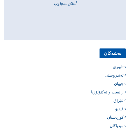
أعلان متجاوب
بەشەکان
ئابوری
تەندروستی
جیهان
زانست و تەکنۆلۆژیا
عێراق
ڤیدیۆ
کوردستان
میدیاکان