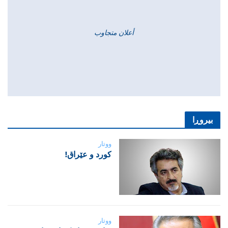
أعلان متجاوب
بیروڕا
ووتار
‌كورد و عێراق!
ووتار