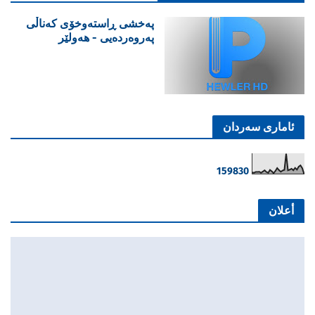
پەخشی ڕاستەوخۆی کەناڵی
پەروەردەیی - هەولێر
ئاماری سەردان
1
5
9
8
3
0
أعلان