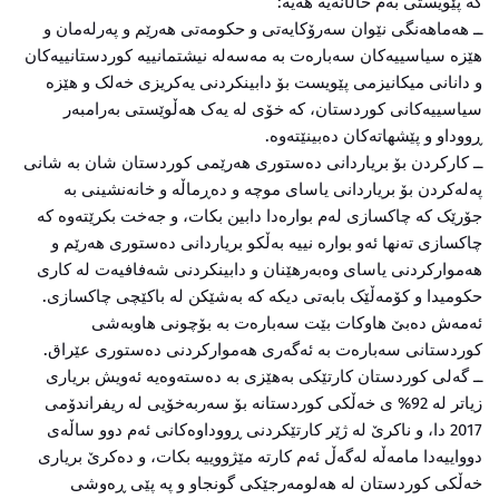
کە پێویستی بەم خاڵانەیە هەیە:
ــ هەماهەنگی نێوان سەرۆکایەتی و حکومەتی هەرێم و پەرلەمان و
هێزە سیاسییەکان سەبارەت بە مەسەلە نیشتمانییە کوردستانییەکان
و دانانی میکانیزمی پێویست بۆ دابینکردنی یەکریزی خەلک و هێزە
سیاسییەکانی کوردستان، کە خۆی لە یەک هەڵوێستی بەرامبەر
ڕووداو و پێشهاتەکان دەبینێتەوە.
ــ کارکردن بۆ بریاردانی دەستوری هەرێمی کوردستان شان بە شانی
پەلەکردن بۆ بریاردانی یاسای موچە و دەڕماڵە و خانەنشینی بە
جۆرێک کە چاکسازی لەم بوارەدا دابین بکات، و جەخت بکرێتەوە کە
چاکسازی تەنها ئەو بوارە نییە بەڵکو بریاردانی دەستوری هەرێم و
هەموارکردنی یاسای وەبەرهێنان و دابینکردنی شەفافیەت لە کاری
حکومیدا و کۆمەڵێک بابەتی دیکە کە بەشێکن لە باکێچی چاکسازی.
ئەمەش دەبێ هاوکات بێت سەبارەت بە بۆچونی هاوبەشی
کوردستانی سەبارەت بە ئەگەری هەموارکردنی دەستوری عێراق.
ــ گەلی کوردستان کارتێکی بەهێزی بە دەستەوەیە ئەویش بریاری
زیاتر لە 92% ی خەڵکی کوردستانە بۆ سەربەخۆیی لە ریفراندۆمی
2017 دا، و ناکرێ لە ژێر کارتێکردنی ڕووداوەکانی ئەم دوو ساڵەی
دوواییەدا مامەڵە لەگەڵ ئەم کارتە مێژووییە بکات، و دەکرێ بریاری
خەڵکی کوردستان لە هەلومەرجێکی گونجاو و پە پێی ڕەوشی