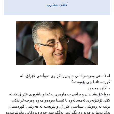
أعلان متجاوب
لە ئاستی وەرچەرخانی چاوەڕوانکراوی دەوڵەتی عێراق، لە
کوردستاندا چی پێویستە؟
د. کاوە محمود
دووا خۆپیشاندان و بزاڤی جەماوەری بەغدا و باشوری عێراق کە لە
25ی ئۆکتۆبەری ئەمساڵەوە تا ئێستا بەردەوامەوە وەرچەخرانێکی
نوێیە لە ڕەوشی سیاسی عێراق، و پێویستە لە هەرێمی کوردستان
نەک تەنها بە هەند وەربگیرێت، بەڵکو سەرجەم دیوەکانی بخوێنرێتەوە