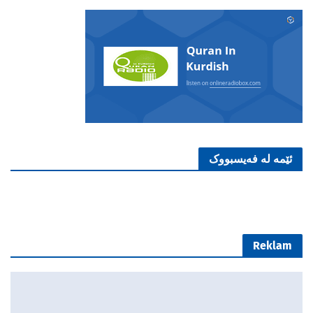
ئێمە لە فەیسبووک
Reklam