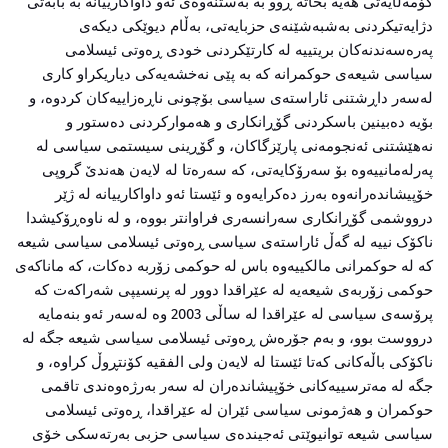
کۆمەڵایەتی هەیە بخاتە ڕوو بە بەستنەوەی ئەو داواکارییانە بە بابەتی
دژایەتیکردنی بەشبەشێنەی حزبایەتی، بەڵام دیوێکی دیکەی
پەرەسەندنەکان بریتییە لە کارتێکردنی خودی ڕەوتی ئیسلامی
سیاسی شیعەی حوکمرانە کە بە پێی نەخشەیەکی دیاریکراو کاری
لەسەر داڕشتنی ئاراستەی سیاسی بۆچونی ناڕەزاییەکان کردوە، و
بۆیە دەبینین باسکردنی گۆڕانکاری و هەموارکردنی دەستور و
نەهێشتنی ئەنجومەنی پارێزگاکان، و گۆڕینی سیستمی سیاسی لە
پەرلەمانییەوە بۆ سەرۆکایەتی، کە سەرەتا لە لایەن هەندێ گروپی
خۆپیشاندەرانەوە بەرز دەکرایەوە و ئێستا ئەو داواکارییانە لە ژێر
درووشمی گۆڕانکاری سەرانسەری فراوانتر بووە، و لە ناوەڕۆکیشدا
ناکۆک نییە لە گەڵ ئاراستەی سیاسی ڕەوتی ئیسلامی سیاسی شیعە
کە لە حوکمرانی مالکییەوە باس لە حوکمی زۆربە دەکات، کە ماناکەی
حوکمی زۆربەی شیعەیە لە عێراقدا دوور لە پرنسیپی شەراکەت کە
پرۆسەی سیاسی لە عێراقدا لە ساڵی 2003 وە لەسەر ئەو بنەمایە
درووست بوو، و بەم جۆرەش ڕەوتی ئیسلامی سیاسی شیعە جگە لە
ناکۆکی باڵەکانی کەتا ئێستا لە لایەن ولی الفقیە کۆنتڕوڵ کراوە، و
جگە لە مەترسییەکانی خۆپیشاندەران لە سەر بەرژەوەندی تاقمی
حوکمران و هەژمونی سیاسی ئێران لە عێراقدا، ڕەوتی ئیسلامی
سیاسی شیعە توانیوێتی ئەجیندەی سیاسی حزبی بەرتەسکی خۆی