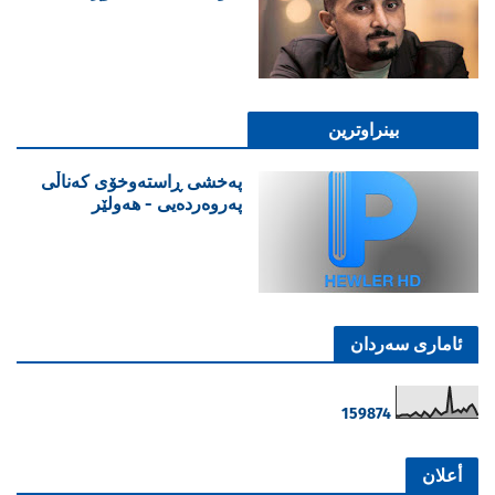
بینراوترین
پەخشی ڕاستەوخۆی کەناڵی
پەروەردەیی - هەولێر
ئاماری سەردان
1
5
9
8
7
4
أعلان