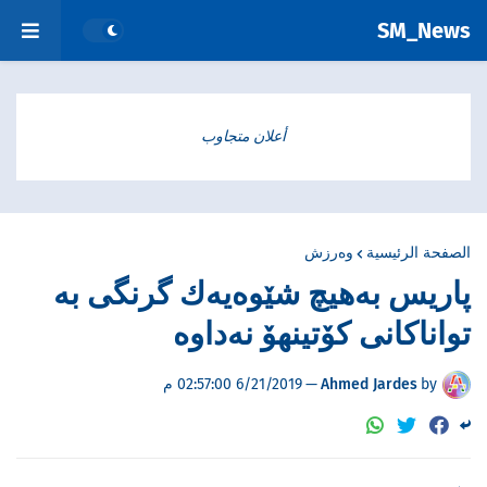
SM_News
أعلان متجاوب
الصفحة الرئيسية
وەرزش
پاریس به‌هیچ شێوه‌یه‌ك گرنگی‌ به‌
تواناكانی‌ كۆتینهۆ نه‌داوه‌
by
Ahmed Jardes
—
6/21/2019 02:57:00 م