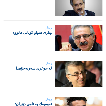
ووتار
‌وتاری سواو کۆتایی هاتووە
ووتار
لە جوغزی سەربەخۆییدا
ووتار
نه‌وه‌یه‌ك به‌ تامی دۆڕان!