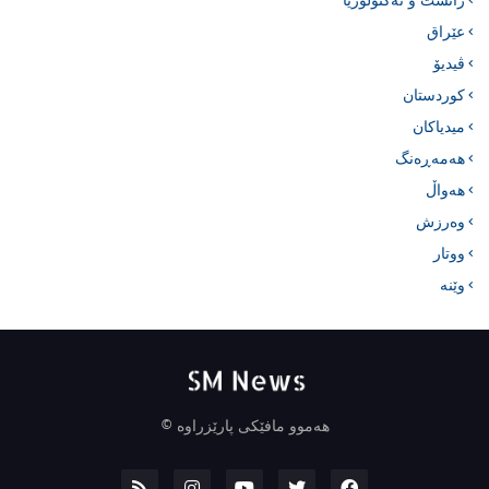
زانست و تەکنۆلۆژیا
عێراق
ڤیدیۆ
کوردستان
میدیاکان
هەمەڕەنگ
هەواڵ
وەرزش
ووتار
وێنە
هەموو مافێکی پارێزراوە ©