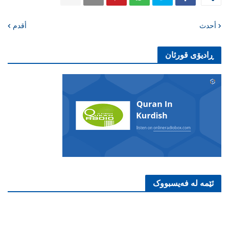
أحدث
أقدم
ڕادیۆی قورئان
ئێمە لە فەیسبووک