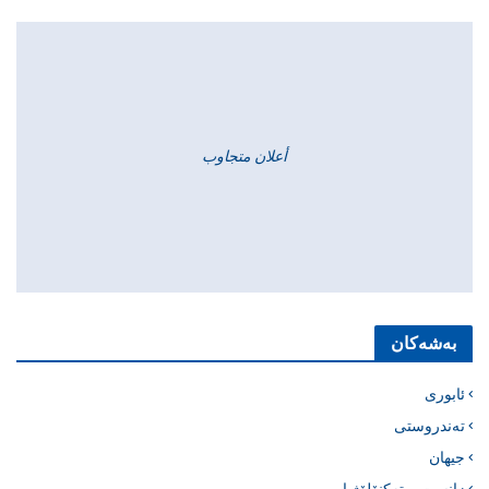
أعلان متجاوب
بەشەکان
ئابوری
تەندروستی
جیهان