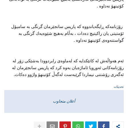
كۆتینهۆ نه‌داوه‌ .
رۆژنامه‌کە ڕایگەیاندووە كه‌ پاریس سانجێرمان گرنگی‌ به‌ سامیۆل
ئۆمتیتی‌ یان راكیتیچ ده‌دات ، به‌ڵام به‌هیچ شێوه‌یه‌ك گرنگی‌ به‌
گواستنه‌وه‌ی‌ كۆتینهۆ نه‌داوه‌ .
ئه‌م هه‌واڵه‌ش له‌ كاتێكدایه‌ كه‌ له‌ماوه‌ی‌ رابردوودا به‌شێكی‌ زۆر له‌
رۆژنامه‌كانی‌ ئه‌وروپا ئاماژه‌یان به‌وه‌ كرد كه‌ پاریس سانجێرمان له‌
ئه‌گه‌ری‌ رۆشتنی‌ نیماردا گرێبه‌ست له‌گه‌ڵ كۆتینهۆ واژوو ده‌كات.
تحديثات
أعلان متجاوب