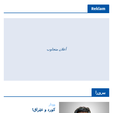
Reklam
أعلان متجاوب
بیروڕا
ووتار
‌كورد و عێراق!