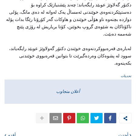
دكتۆر گەلاوێژ عوبێد رایگەیاند: چەند پێشنیازێک کراوە بۆ
دەستپێکردنەوەی خوێندنی ئەمساڵ یەک لەوانە لە دەی مانگ، پۆلی
دوازدە بچنەوە ناو هۆڵی خوێندن و هاوکات گەر کۆرۆنا رێگا بدات پۆلە
ناکۆتاکان بە شێوەی گروپ بخوێنن، کۆتا بریاریش لە رۆژی پێنچ
شەممە دەبێت.
لەبارەی قەرەبووکردنەوەی خوێندن دكتۆر گەولاوێژ عوبێد رایگه‌یاند،
سوود لە پشوەکان وەردەگیرێت تا بتوانین قەرەبووی خوێندنی
بکەینەوە.
تحديثات
أعلان متجاوب
أحدث
أقدم