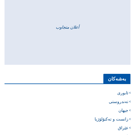
أعلان متجاوب
بەشەکان
ئابوری
تەندروستی
جیهان
زانست و تەکنۆلۆژیا
عێراق