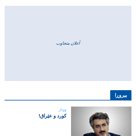
أعلان متجاوب
بیروڕا
ووتار
‌كورد و عێراق!