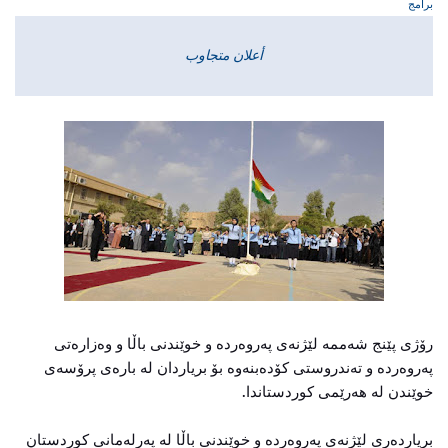
برامج
أعلان متجاوب
رۆژی پێنج شەممە لێژنەی پەروەردە و خوێندنی باڵا و وەزارەتی
پەروەردە و تەندروستی کۆدەبنەوە بۆ بریاردان لە بارەی پرۆسەی
خوێندن لە هەرێمی کوردستاندا.
بریاردەری لێژنەی پەروەردە و خوێندنی باڵا لە پەرلەمانی کوردستان