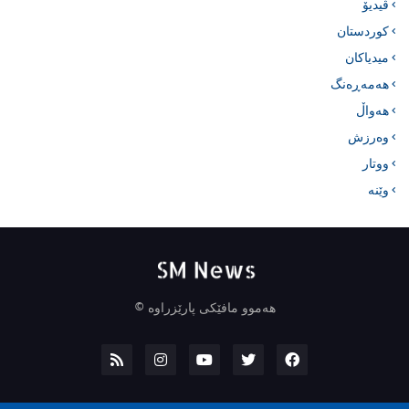
ڤیدیۆ
کوردستان
میدیاکان
هەمەڕەنگ
هەواڵ
وەرزش
ووتار
وێنە
هەموو مافێکی پارێزراوە ©