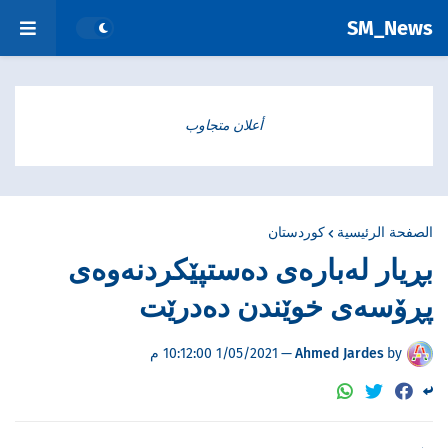
SM_News
أعلان متجاوب
الصفحة الرئيسية
کوردستان
بڕیار لەبارەی ده‌ستپێكردنه‌وه‌ی
پڕۆسەی خوێندن دەدرێت
by
Ahmed Jardes
—
1/05/2021 10:12:00 م