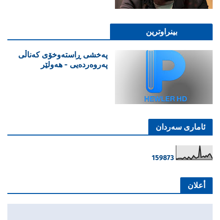
بینراوترین
پەخشی ڕاستەوخۆی کەناڵی
پەروەردەیی - هەولێر
ئاماری سەردان
1
5
9
8
7
3
أعلان