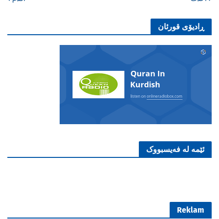
ڕادیۆی قورئان
ئێمە لە فەیسبووک
Reklam