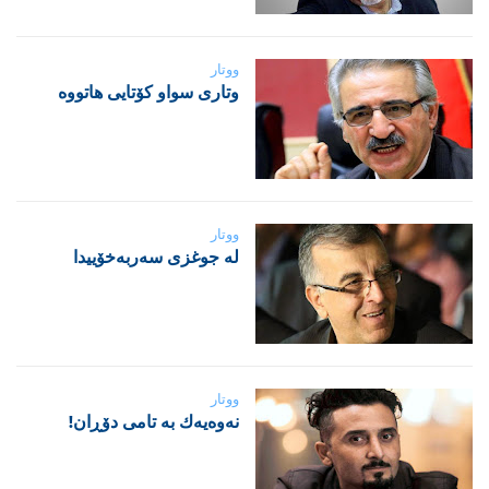
ووتار
‌وتاری سواو کۆتایی هاتووە
ووتار
لە جوغزی سەربەخۆییدا
ووتار
نه‌وه‌یه‌ك به‌ تامی دۆڕان!