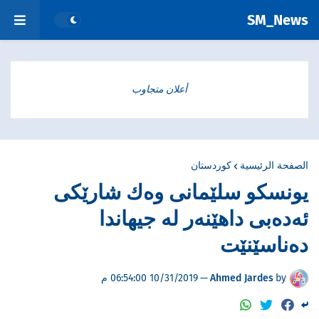
SM_News
أعلان متجاوب
الصفحة الرئيسية
کوردستان
یونسكو سلێمانی وەك شارێكی
ئەدەبی داهێنەر لە جیهاندا
ده‌ناسێنێت
by
Ahmed Jardes
—
10/31/2019 06:54:00 م