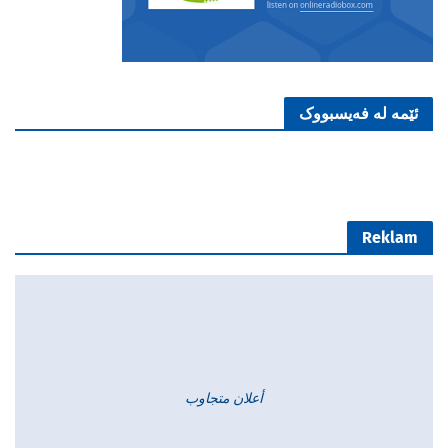
ئێمە لە فەیسبووک
Reklam
أعلان متجاوب