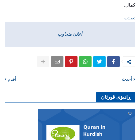
كمال.
تحديثات
أعلان متجاوب
أحدث
أقدم
ڕادیۆی قورئان