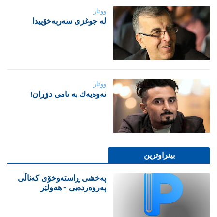
ووتار
لە جوغزی سەربەخۆییدا
ووتار
نه‌وه‌یه‌ك به‌ تامی دۆڕان!
بینراوترین
پەخشی ڕاستەوخۆی کەناڵی
پەروەردەیی - هەولێر