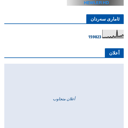
ئاماری سەردان
1
5
9
8
2
3
أعلان
أعلان متجاوب