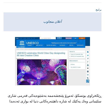
برامج
أعلان متجاوب
ڕێكخراوی یونسكۆ، ئەمڕۆ پێنجشه‌ممه‌ به‌شێوه‌یه‌كی فەرمی شاری
سلێمانی وەك یەكێك لە شارە داهێنەرەكانی دنیا لە بواری ئەدەبدا