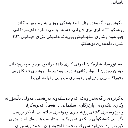
ناساند.
به‌گوێره‌ی‌ راگه‌یه‌ندراوێك، لە ئاهەنگی ڕۆژی شارە جیهانیەكاندا،
یونسكۆ ٦٦ شاری تری جیهانی خستە لیستی شارە داهێنەرەكانی
جیهانەوە وشاری سلێمانیش بوویە ئەندامێكی تۆڕی جیهانیی ٢٤٦
شاری داهێنەری یونسكۆ.
لەم تۆڕەدا، شارەكان لەڕێی كاری داهێنەرانەوە برەو بە پەرەپێدانی
خۆیان دەدەن لە بوارەكانی ئەدەب ومۆسیقا وهونەری فۆلكلۆریی
وخۆراكسازیی ودیزاین وهونەری میدیایی وفیلمسازییدا.
به‌گوێره‌ی‌ راگه‌یه‌ندراوه‌كه‌، ئەم دەسكەوتە بەرهەمی هەوڵی دڵسۆزانە
وكاری پێكەوەیی پارێزگاری سلێمانی د. هەڤاڵ ئەبوبەكر)،
وبەڕێوەبەری گشتی ڕۆشنبیری وهونەری سلێمانی بابەكر دڕەیی
وگروپی كەشكۆڵی زانكۆی ئەمریكییە، بەتایبەت هەریەك لە د. مێری
لابرۆس ود، دەیڤید شووك ومحمد فاتح وشێنێ محمد وپشتیوان