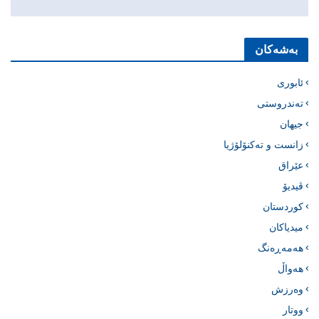
بەشەکان
ئابوری
تەندروستی
جیهان
زانست و تەکنۆلۆژیا
عێراق
ڤیدیۆ
کوردستان
میدیاکان
هەمەڕەنگ
هەواڵ
وەرزش
ووتار