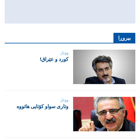
بیروڕا
ووتار
‌كورد و عێراق!
ووتار
‌وتاری سواو کۆتایی هاتووە