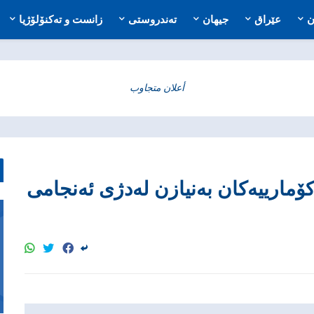
ن
عێراق
جیهان
تەندروستی
زانست و تەکنۆلۆژیا
أعلان متجاوب
ارییه‌كان به‌نیازن له‌دژی ئه‌نجامی