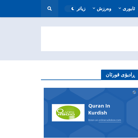
ئابوری
وەرزش
زیاتر
ڕادیۆی قورئان