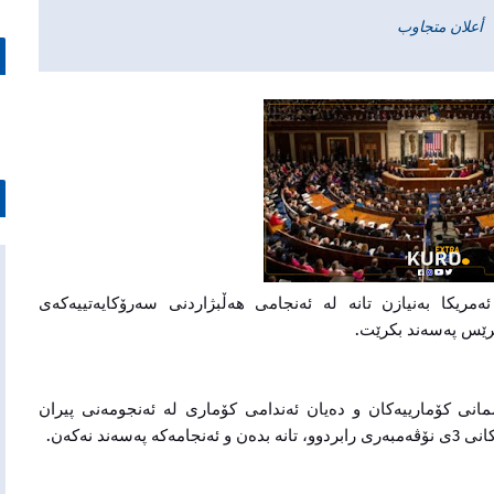
أعلان متجاوب
انی ئه‌مریكا به‌نیازن تانه‌ له‌ ئه‌نجامی هه‌ڵبژاردنی سه‌رۆكایه‌تییه‌كه‌ی
ئێن بڵاویكرده‌وه‌ كه‌ 140 كۆنگرێسمانی كۆمارییه‌كان و ده‌یان ئه‌ندامی كۆماری له‌ ئه‌نجومه‌نی پیران
ند نه‌كه‌ن.