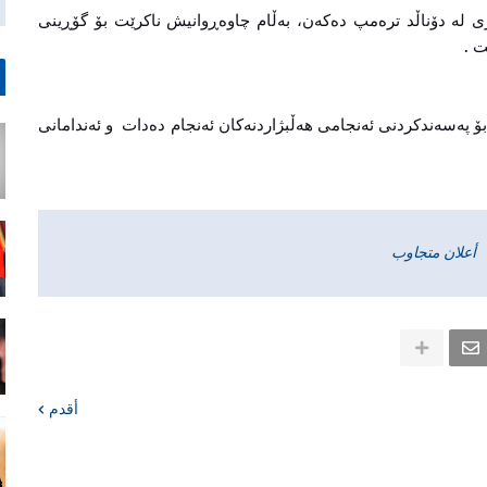
ری له‌ دۆناڵد تره‌مپ ده‌كه‌ن، به‌ڵام چاوه‌ڕوانیش ناكرێت بۆ گۆڕینی
ت .
‌ك بۆ په‌سه‌ندكردنی ئه‌نجامی هه‌ڵبژاردنه‌كان ئه‌نجام ده‌دات و ئه‌ندامانی
أعلان متجاوب
أقدم