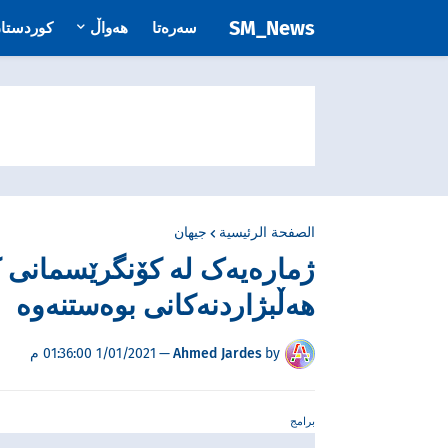
SM_News
سەرەتا
هەواڵ
کوردستا
الصفحة الرئيسية
جیهان
ژمارەیەک لە كۆنگرێسمانی كۆم
هه‌ڵبژاردنه‌كانی بوه‌ستنه‌وه‌
by
Ahmed Jardes
—
1/01/2021 01:36:00 م
برامج