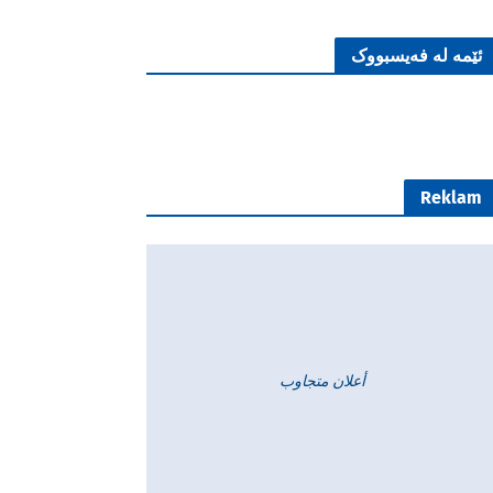
ئێمە لە فەیسبووک
Reklam
أعلان متجاوب