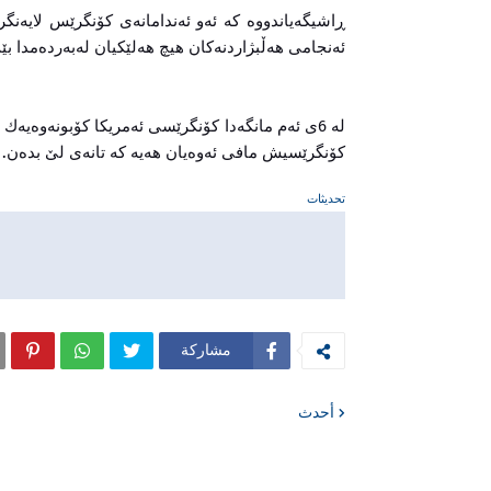
ڕاشیگەیاندووە كه‌ ئه‌و ئه‌ندامانه‌ی كۆنگرێس لایه‌نگ
ئه‌نجامی هه‌ڵبژاردنه‌كان هیچ هه‌لێكیان له‌به‌رده‌مدا بێ
له‌ 6ی ئه‌م مانگه‌دا كۆنگرێسی ئه‌مریكا كۆبونه‌وه‌یه
كۆنگرێسیش مافی ئەوەیان هەیە کە تانه‌ی لێ بده‌ن.
تحديثات
مشاركة
أحدث