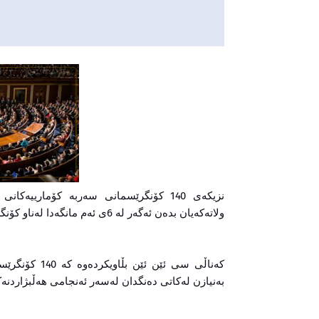
نزیكه‌ی 140 كۆنگرێسمانی سه‌ربه‌ كۆمارییه‌ك
ولاتەکەیان بده‌ن ئه‌گه‌ر له‌ 6ی ئه‌م مانگه‌دا له‌ناو كۆنگرێس پەسه‌ند بكرێت.
کەناڵی سی ئێن 
به‌نیازن له‌كاتی ده‌نگدان له‌سه‌ر ئه‌نجامی هه‌ڵبژاردنه‌كانی 3ی نۆڤه‌مبه‌ری رابردوو، تانه‌ بده‌ن و ئه‌نجامه‌كه‌ په‌سه‌