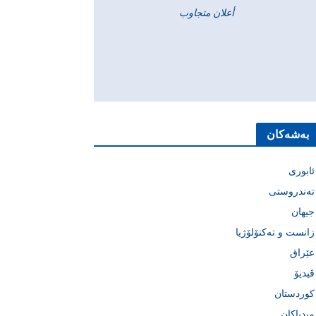
أعلان متجاوب
بەشەکان
ئابوری
تەندروستی
جیهان
زانست و تەکنۆلۆژیا
عێراق
ڤیدیۆ
کوردستان
میدیاکان