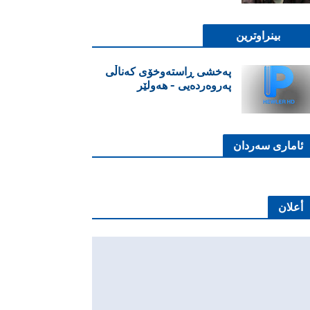
بینراوترین
پەخشی ڕاستەوخۆی کەناڵی
پەروەردەیی - هەولێر
ئاماری سەردان
أعلان