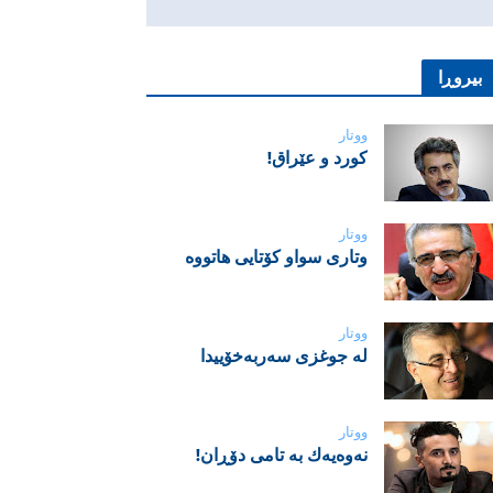
بیروڕا
ووتار
‌كورد و عێراق!
ووتار
‌وتاری سواو کۆتایی هاتووە
ووتار
لە جوغزی سەربەخۆییدا
ووتار
نه‌وه‌یه‌ك به‌ تامی دۆڕان!