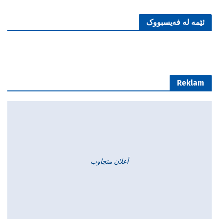
ئێمە لە فەیسبووک
Reklam
أعلان متجاوب