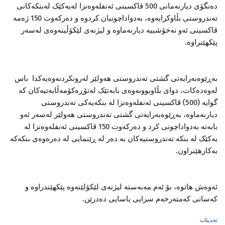
دەنگۆی دیارنەمانی 500 ڤاکسینی ئەنفلەوەنزا لەیەکێک لەبنکەکانی
تەندروستی بڵاوکرایەوە، بەدواداچونیان کردوە و دەرکەوت 150 ژەمە
ڤاکسینی ئەو نەخۆشییە دیارنەماوە و لیژنەی لێکۆڵینەوەی لەسەر
پێکهێنراوە.
بەڕێوەبەرایەتی گشتی تەندروستی هەولێر لەرونکردنەوەیەکدا باس
لەوەدەکات، دوای بڵاوبوونەوەی بابەتێک لەتۆڕەکۆمەڵایەتیەکان کە
گوایە (500) ڤاکسینی ئەنفلەوەنزا لە بنکەیەکی تەندروستی
دیارنەماوە، بەڕێوەبەرایەتی گشتی تەندروستی هەولێر لەسەر ئەو
بابەتە بەدواداچونی کرد و دەرکەوت 150 ڤاکسینی ئەنفلەوەنزا لە
یەکێک لە بنکە تەندروستیەکان بە دەر لە ڕێنمایی لە دەرەوەی بنکەکە
بەکارهێنراون.
ئەوەش هاتوە، بۆ ئەم مەبەستە لیژنەی لێکۆلێنەوە پێکهێندراوە و
کەسانی کەمتەرخەم سزایی یاسایی دەدرێن.
تحديثات