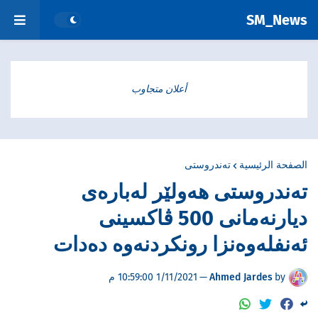
SM_News
أعلان متجاوب
الصفحة الرئيسية
تەندروستی
تەندروستی هەولێر لەبارەی
دیارنەمانی 500 ڤاکسینی
ئەنفلەوەنزا رونکردنەوە دەدات
by
Ahmed Jardes
—
1/11/2021 10:59:00 م