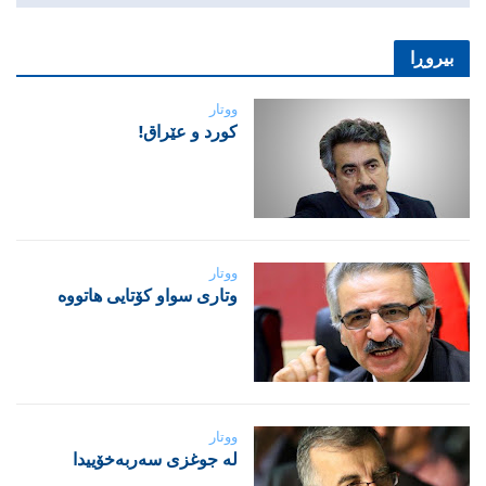
بیروڕا
ووتار
‌كورد و عێراق!
ووتار
‌وتاری سواو کۆتایی هاتووە
ووتار
لە جوغزی سەربەخۆییدا