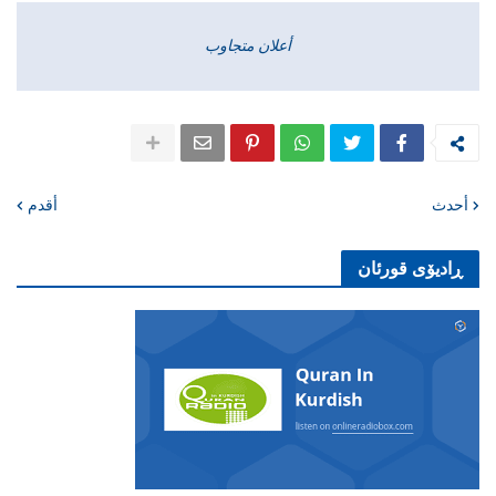
أعلان متجاوب
أحدث
أقدم
ڕادیۆی قورئان