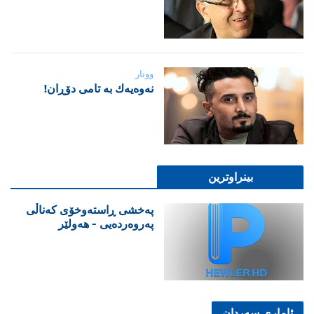
ووتار
نه‌وه‌یه‌ك به‌ تامی دۆڕان!
بینراوترین
پەخشی ڕاستەوخۆی کەناڵی
پەروەردەیی - هەولێر
ئاماری سەردان