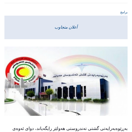
برامج
أعلان متجاوب
بەڕێوەبەرایەتی گشتی تەندروستی هەولێر رایگەیاند، دوای ئەوەی