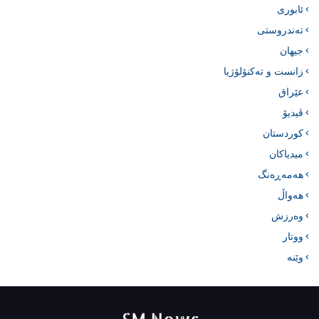
ئابوری
تەندروستی
جیهان
زانست و تەکنۆلۆژیا
عێراق
ڤیدیۆ
کوردستان
میدیاکان
هەمەڕەنگ
هەواڵ
وەرزش
ووتار
وێنە