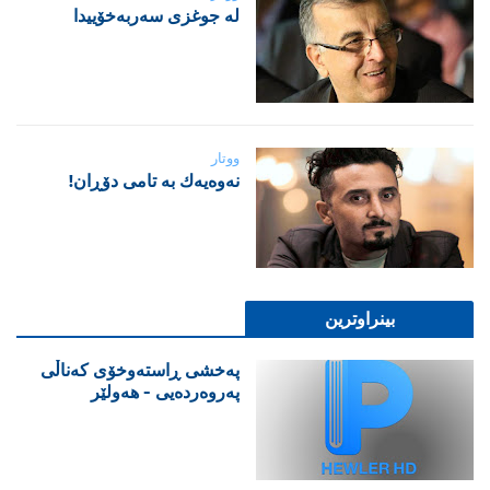
لە جوغزی سەربەخۆییدا
ووتار
نه‌وه‌یه‌ك به‌ تامی دۆڕان!
بینراوترین
پەخشی ڕاستەوخۆی کەناڵی
پەروەردەیی - هەولێر