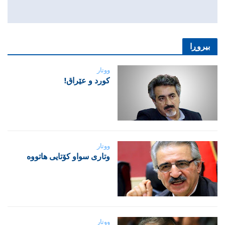
بیروڕا
ووتار
‌كورد و عێراق!
ووتار
‌وتاری سواو کۆتایی هاتووە
ووتار