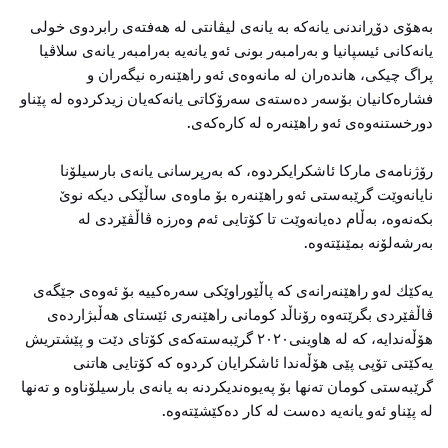
بەهۆی دۆڕاندنی یانەكە بە یانەی لیڤانتی لە هەفتەی رابردوی خولی
یانەكانی ئیسپانیا و بەرامبەر بونی ئەو یانەیە بەرامبەر یانەی سلاڤیا
پراگ چیكی، هاندەران لە مانەوەی ئەو راهێنەرە نیگەران و
فشارەكانیان بۆسەر دەستەی سەرۆكاتی یانەكەیان زیدكردوە لە پێناو
دورخستنەوەی ئەو راهێنەرە لە كارەكەی.
رۆژنامەی ماركا ئاشكرایكردوە، كە بەرپرسانی یانەی بارسیلۆنا
نایانەوێت گرێبەستی ئەو راهێنەرە بۆ ماوەی ساڵێكی دیكە نوێ
بكەنەوە، بەڵام دەیانەوێت تا كۆتایی ئەم وەرزە ڤاڵڤێردی لە
بەرشەلۆنە بمێنێتەوە.
یەكێك لەو راهێنەرانەی كە پاڵێوراوێكی سەرەكییە بۆ ئەوەی جێگەی
ڤاڵڤێردی بگرێتەوە رۆناڵد كومانی راهێنەری ئێستای هەڵبژاردەی
هۆڵەندایە، كە لە هاوینی٢٠٢٠ گرێبەستەكەی كۆتای دێت و پێشتریش
یەكێتی تۆپی پێی هۆڵەندا ئاشكرایان كردوە كە كۆتایی هاتنی
گرێبەستی كومان تەنها بۆ پەیوەندیكردنە بە یانەی بارسیلۆناوە و تەنها
لە پێناو ئەو یانەیە دەست لە كار دەكێشێتەوە.