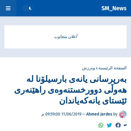
SM_News
أعلان متجاوب
الصفحة الرئيسية
وەرزش
بەرپرسانی یانەی بارسیلۆنا لە
هەوڵی دوورخستنەوەی راهێنەری
ئێستای یانەكەیاندان
by
Ahmed Jardes
—
11/06/2019 09:59:00 م