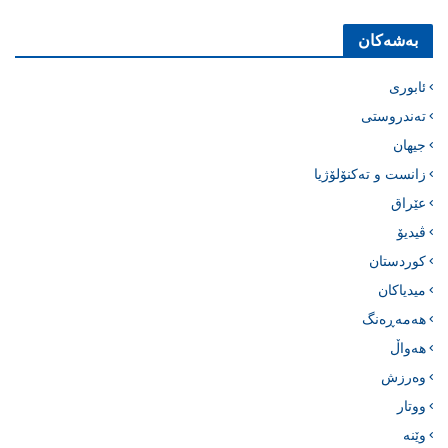
بەشەکان
ئابوری
تەندروستی
جیهان
زانست و تەکنۆلۆژیا
عێراق
ڤیدیۆ
کوردستان
میدیاکان
هەمەڕەنگ
هەواڵ
وەرزش
ووتار
وێنە