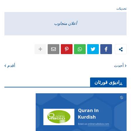
تحديثات
أعلان متجاوب
أحدث
أقدم
ڕادیۆی قورئان