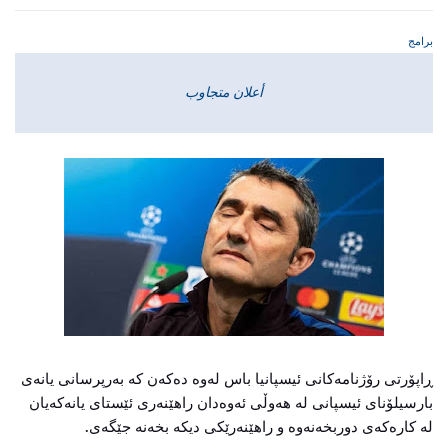
برامج
أعلان متجاوب
ڕاپۆرتی رۆژنامەكانی ئیسپانیا باس لەوە دەكەن كە بەرپرسانی یانەی
بارسیلۆنای ئیسپانی لە هەوڵی ئەوەدان راهێنەری ئێستای یانەكەیان
لە كارەكەی دوربخەنەوە و راهێنەرێكی دیكە بخەنە جێگەی.