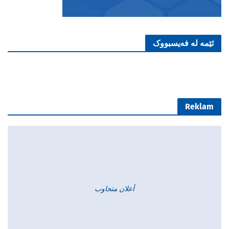
ئێمە لە فەیسبووک
Reklam
أعلان متجاوب