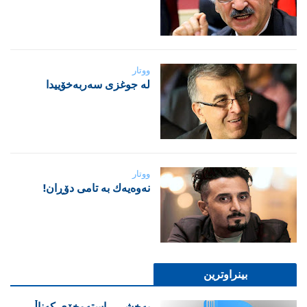
ووتار
لە جوغزی سەربەخۆییدا
ووتار
نه‌وه‌یه‌ك به‌ تامی دۆڕان!
بینراوترین
پەخشی ڕاستەوخۆی کەناڵی