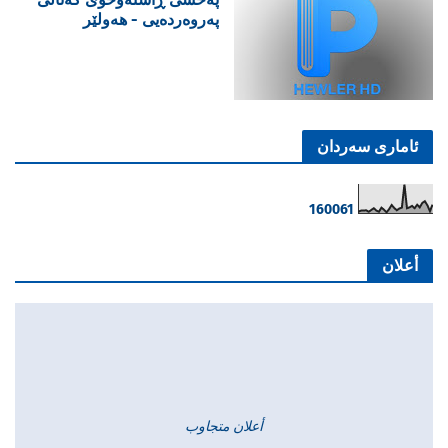
پەروەردەیی - هەولێر
ئاماری سەردان
1
6
0
0
6
1
أعلان
أعلان متجاوب