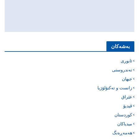
بەشەکان
ئابوری
تەندروستی
جیهان
زانست و تەکنۆلۆژیا
عێراق
ڤیدیۆ
کوردستان
میدیاکان
هەمەڕەنگ