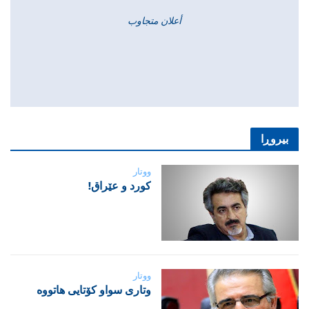
أعلان متجاوب
بیروڕا
ووتار
‌كورد و عێراق!
ووتار
‌وتاری سواو کۆتایی هاتووە