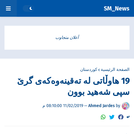
SM_News
أعلان متجاوب
الصفحة الرئيسية
کوردستان
19 هاوڵاتی لە تەقینەوەكەی گرێ
سپی شەهید بوون
by
Ahmed Jardes
—
11/02/2019 08:10:00 م