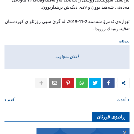
ئاژانسی سپۆتینگی روسی رایگەیاند، لەو تەقینەوەیەدا 19 هاوڵاتی
مەدەنی شەهید بوون و 29ی دیكەش برینداربوون.
ئێوارەی ئەمڕۆ شەممە 2-11-2019، لە گرێ‌ سپی رۆژئاوای كوردستان
تەقینەوەیەك روویدا.
تحديثات
أعلان متجاوب
أحدث
أقدم
ڕادیۆی قورئان