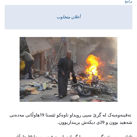
برامج
أعلان متجاوب
تەقینەوەیەک لە گرێ سپی رویداو تاوەكو ئێستا 19هاوڵاتی مەدەنی
شەهید بوون و 29ی دیكەش برینداربوون.