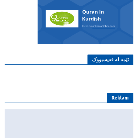
ئێمە لە فەیسبووک
Reklam