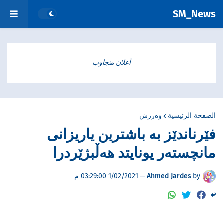
SM_News
أعلان متجاوب
الصفحة الرئيسية
وەرزش
فێرناندێز بە باشترین یاریزانى
مانچستەر یونایتد هەڵبژێردرا
by
Ahmed Jardes
—
1/02/2021 03:29:00 م