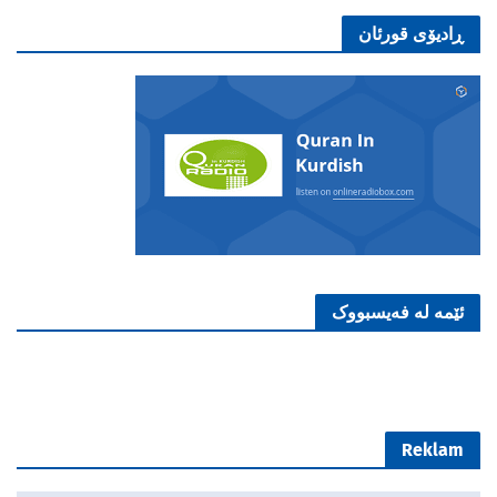
ڕادیۆی قورئان
ئێمە لە فەیسبووک
Reklam