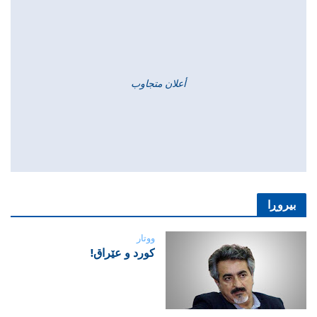
أعلان متجاوب
بیروڕا
ووتار
‌كورد و عێراق!