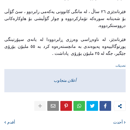
فێرناندێزى ٢٦ ساڵ ، لە مانگی کانوونی یەکەمی رابردوو ، سێ گۆڵى
بۆ شەیتانە سورەکە تۆمارکردووە و چوار گۆڵیشى بۆ هاوکارەکانى
درووستکردووە.
فێرناندێز، لە ناوەڕاسى وەرزى ڕابردوودا لە یانەى سپۆرتینگى
پورتوگالییەوە پەیوەندى بە مانچستەرەوە کرد بە ٥٥ ملیۆن یۆرۆى
جێگیر، جگە لە ٢٥ ملیۆن یۆرۆی پاداشت .
تحديثات
أعلان متجاوب
أحدث
أقدم