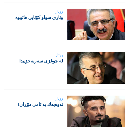
ووتار
‌وتاری سواو کۆتایی هاتووە
ووتار
لە جوغزی سەربەخۆییدا
ووتار
نه‌وه‌یه‌ك به‌ تامی دۆڕان!