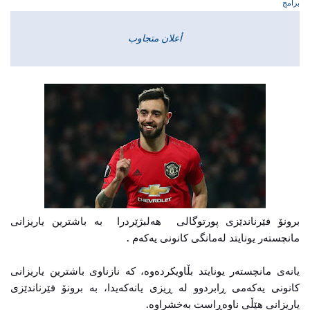
برامج
أعلان متجاوب
برونۆ فێرناندێزى پورتوگالى هەلبژێردرا بە باشترین یاریزانى
مانچستەر یونایتد لەمانگی کانونى یەکەم .
یانەى مانچستەر یونایتد بڵاویکردەوە، کە نازناوى باشترین یاریزانى
کانونى یەکەمى ڕابردوو لە ڕیزى یانەکەیدا، بە برونۆ فێرناندێزى
یاریزانى هێڵى ناوەڕاست بەخشراوە.