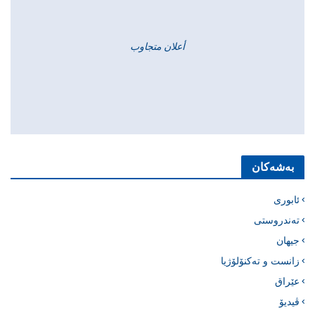
أعلان متجاوب
بەشەکان
ئابوری
تەندروستی
جیهان
زانست و تەکنۆلۆژیا
عێراق
ڤیدیۆ