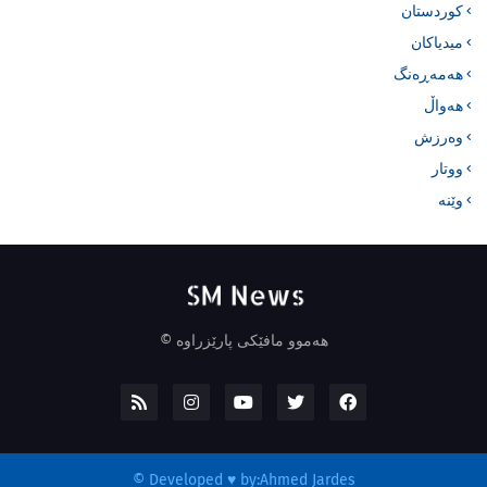
کوردستان
میدیاکان
هەمەڕەنگ
هەواڵ
وەرزش
ووتار
وێنە
هەموو مافێکی پارێزراوە ©
©
Developed ♥ by:
Ahmed Jardes