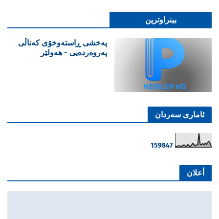
بینراوترین
پەخشی ڕاستەوخۆی کەناڵی
پەروەردەیی - هەولێر
ئاماری سەردان
1
5
9
8
4
7
أعلان