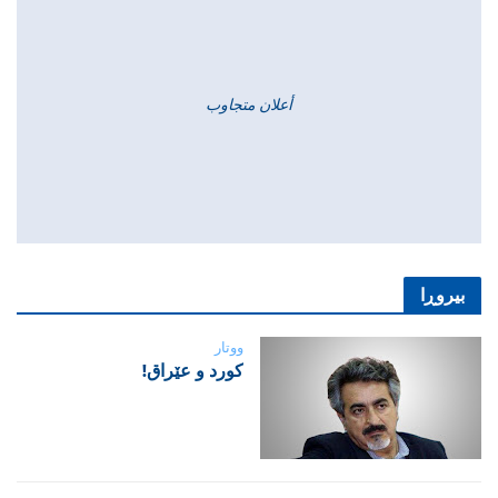
أعلان متجاوب
بیروڕا
ووتار
‌كورد و عێراق!