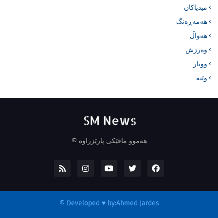
میدیاکان
هەمەڕەنگ
هەواڵ
وەرزش
ووتار
وێنە
هەموو مافێکی پارێزراوە ©
©
Developed ♥ by:
Ahmed Jardes