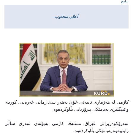
برامج
أعلان متجاوب
کازمی لە ھەژماری تایبەتی خۆی بەھەر سێ زمانی عەرەبی، کوردی
و ئینگلیزی پەیامێکی پیرۆزبایی بڵاوکردەوە
سەرۆکوەزیرانی عێراق مستەفا کازمی به‌بۆنه‌ی سەری ساڵی
زاینییەوە پەیامێکی بڵاوکردەوە.