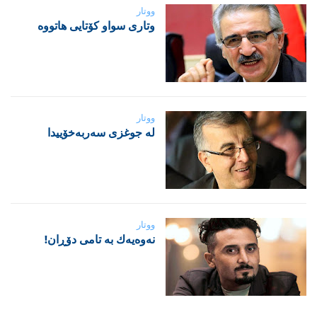
ووتار
‌وتاری سواو کۆتایی هاتووە
ووتار
لە جوغزی سەربەخۆییدا
ووتار
نه‌وه‌یه‌ك به‌ تامی دۆڕان!