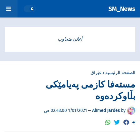
SM_News
أعلان متجاوب
الصفحة الرئيسية
عێراق
مستەفا کازمی پەیامێکی
بڵاوکردەوە
by
Ahmed Jardes
—
1/01/2021 02:48:00 ص