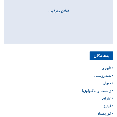
أعلان متجاوب
بەشەکان
ئابوری
تەندروستی
جیهان
زانست و تەکنۆلۆژیا
عێراق
ڤیدیۆ
کوردستان