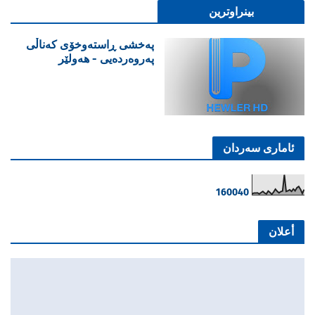
بینراوترین
پەخشی ڕاستەوخۆی کەناڵی
پەروەردەیی - هەولێر
ئاماری سەردان
1
6
0
0
4
0
أعلان