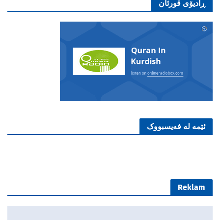
ڕادیۆی قورئان
ئێمە لە فەیسبووک
Reklam