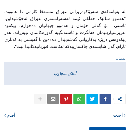
لە پەیامەکەی سەرۆکوەزیرانی عێراق مستەفا کازمی دا ھاتووە:
''ھەموو ساڵێک خەڵکی ئێمە لەسەرانسەری عێراق لەخۆشیدابن،
ئاشتی بۆ گەلی خۆمان و هەموو جیھانیان دەخوازم، پێکەوە
بەرپرسیارێتیمان ھەڵگرت و ئاستەنگییە گەورەکانمان تێپەڕاند، ھەر
پێکەوەش درێژە بەکاروانی گەشەپێدان دەدەین تا گەیشتن بە کەناری
ئارام. گەل شایستەی چاکسازییەکە لەئاست قوربانیەکانیدا بێت''.
تحديثات
أعلان متجاوب
أحدث
أقدم