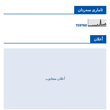
ئاماری سەردان
1
5
9
7
6
0
أعلان
أعلان متجاوب