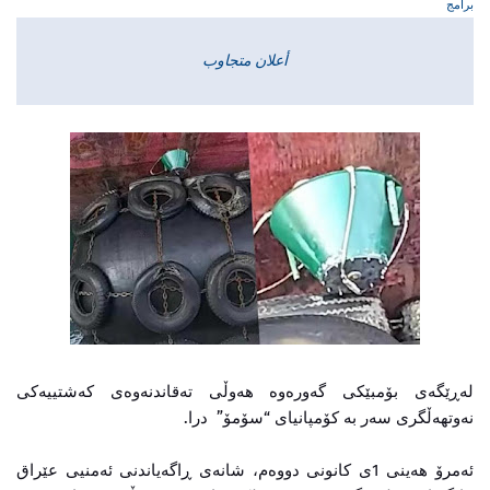
برامج
أعلان متجاوب
لەڕێگەی بۆمبێكی گەورەوە هەوڵی تەقاندنەوەی كەشتییەكی
نەوتهەڵگری سەر بە كۆمپانیای “سۆمۆ” درا.
ئەمرۆ هەینی 1ی كانونی دووەم، شانەی ڕاگەیاندنی ئەمنیی عێراق