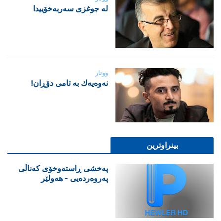
لە جوغزی سەربەخۆییدا
ووتار
نه‌وه‌یه‌ك به‌ تامی دۆڕان!
بینراوترین
پەخشی ڕاستەوخۆی کەناڵی
پەروەردەیی - هەولێر