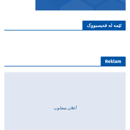
ئێمە لە فەیسبووک
Reklam
أعلان متجاوب