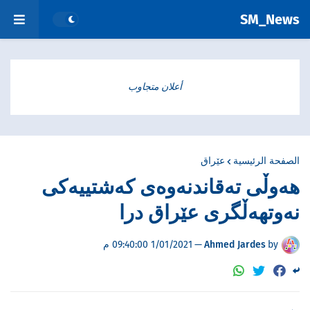
SM_News
أعلان متجاوب
الصفحة الرئيسية
عێراق
هەوڵی تەقاندنەوەی كەشتییەكی
نەوتهەڵگری عێراق درا
by
Ahmed Jardes
—
1/01/2021 09:40:00 م