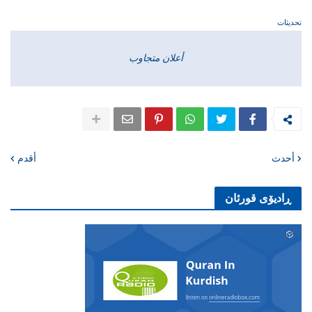
تحديثات
أعلان متجاوب
أحدث
أقدم
ڕادیۆی قورئان