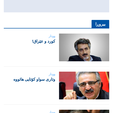
بیروڕا
ووتار
‌كورد و عێراق!
ووتار
‌وتاری سواو کۆتایی هاتووە
ووتار