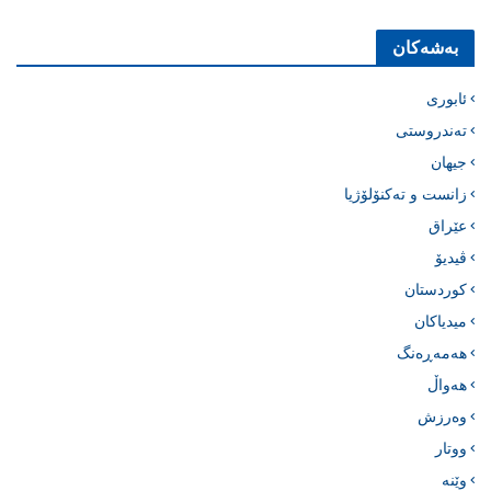
بەشەکان
ئابوری
تەندروستی
جیهان
زانست و تەکنۆلۆژیا
عێراق
ڤیدیۆ
کوردستان
میدیاکان
هەمەڕەنگ
هەواڵ
وەرزش
ووتار
وێنە